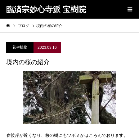
臨済宗妙心寺派 宝樹院
ブログ
境内の桜の紹介
花や植物
2023.03.16
境内の桜の紹介
春彼岸が近くなり、桜の樹にもツボミがほころんでおります。