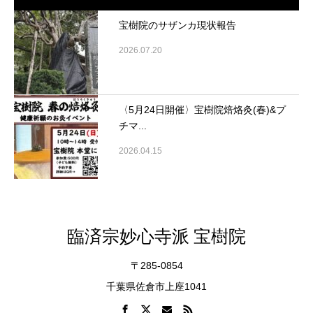
宝樹院のサザンカ現状報告
2026.07.20
〈5月24日開催〉宝樹院焙烙灸(春)&プ
チマ...
2026.04.15
臨済宗妙心寺派 宝樹院
〒285-0854
千葉県佐倉市上座1041