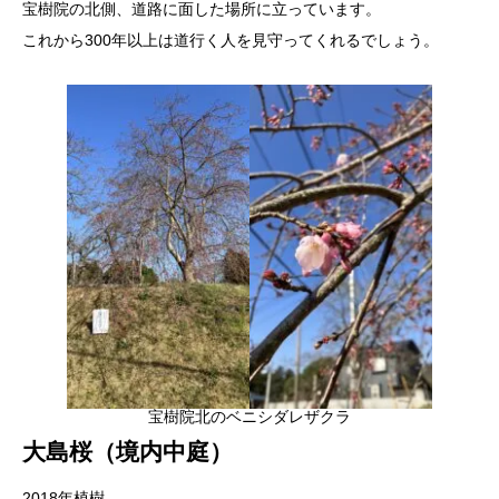
宝樹院の北側、道路に面した場所に立っています。
これから300年以上は道行く人を見守ってくれるでしょう。
宝樹院北のベニシダレザクラ
大島桜（境内中庭）
ソメイヨシノ（本堂前）
2018年植樹
ベニシダレ（道路向かい側、第二駐車場）