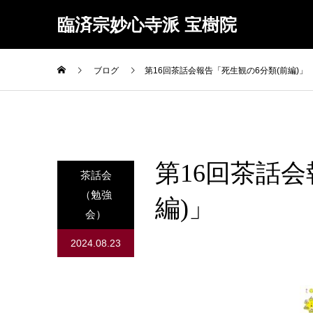
臨済宗妙心寺派 宝樹院
ブログ
第16回茶話会報告「死生観の6分類(前編)」
第16回茶話会
茶話会
（勉強
編)」
会）
2024.08.23