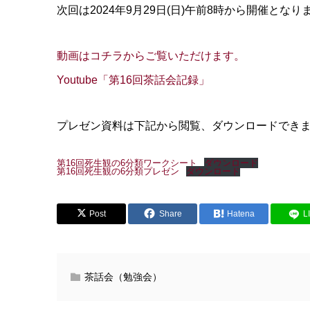
次回は2024年9月29日(日)午前8時から開催となり
動画はコチラからご覧いただけます。
Youtube「第16回茶話会記録」
プレゼン資料は下記から閲覧、ダウンロードでき
第16回死生観の6分類ワークシート
ダウンロード
第16回死生観の6分類プレゼン
ダウンロード
Post
Share
Hatena
L
茶話会（勉強会）