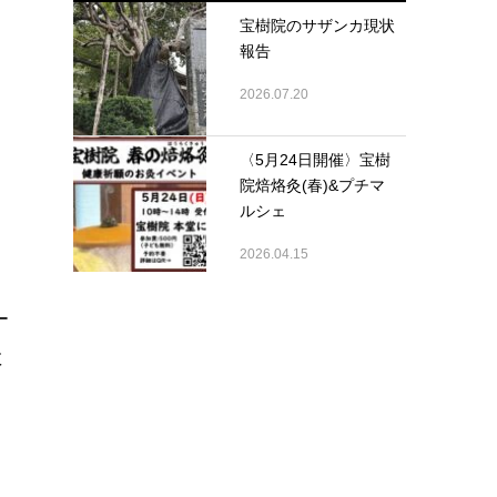
宝樹院のサザンカ現状
報告
2026.07.20
〈5月24日開催〉宝樹
院焙烙灸(春)&プチマ
ルシェ
2026.04.15
ー
教
。