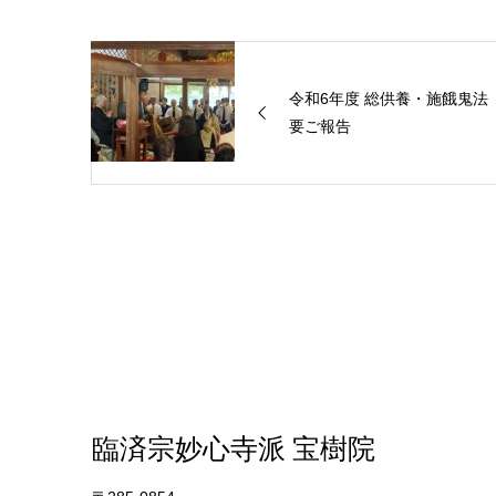
令和6年度 総供養・施餓鬼法
要ご報告
臨済宗妙心寺派 宝樹院