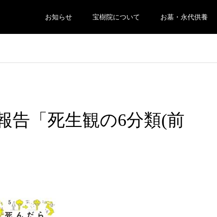
お知らせ
宝樹院について
お墓・永代供養
報告「死生観の6分類(前