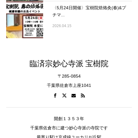
〈5月24日開催〉宝樹院焙烙灸(春)&プ
チマ...
2026.04.15
臨済宗妙心寺派 宝樹院
〒285-0854
千葉県佐倉市上座1041
開創１３５３年
千葉県佐倉市に建つ妙心寺派の寺院です
最寄り駅は京成線ユーカリが丘駅