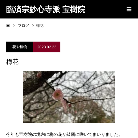
臨済宗妙心寺派 宝樹院
ブログ
梅花
花や植物
2023.02.23
梅花
今年も宝樹院の境内に梅の花が綺麗に咲いてまいりました。