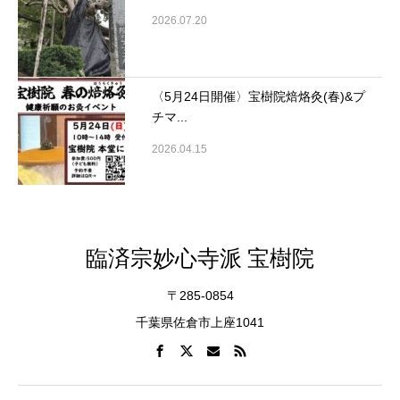
2026.07.20
〈5月24日開催〉宝樹院焙烙灸(春)&プ
チマ...
2026.04.15
臨済宗妙心寺派 宝樹院
〒285-0854
千葉県佐倉市上座1041