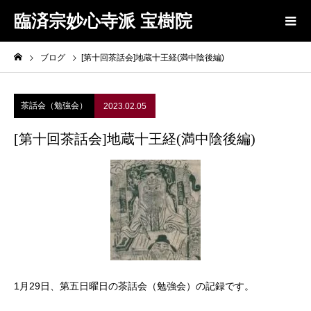
臨済宗妙心寺派 宝樹院
ブログ
[第十回茶話会]地蔵十王経(満中陰後編)
茶話会（勉強会）
2023.02.05
[第十回茶話会]地蔵十王経(満中陰後編)
1月29日、第五日曜日の茶話会（勉強会）の記録です。