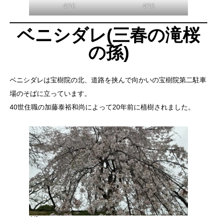
4/16
4/16
ベニシダレ(三春の滝桜
の孫)
ベニシダレは宝樹院の北、道路を挟んで向かいの宝樹院第二駐車
場のそばに立っています。
40世住職の加藤泰裕和尚によって20年前に植樹されました。