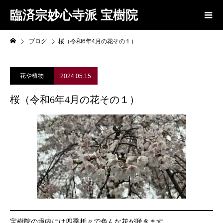
臨済宗妙心寺派 宝樹院
ブログ
桜（令和6年4月の花その１）
花や植物
2024.05.15
桜（令和6年4月の花その１）
宝樹院の境内には四季折々で色んな花が咲きます。