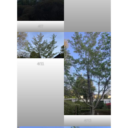
4/7
4/11
4/13