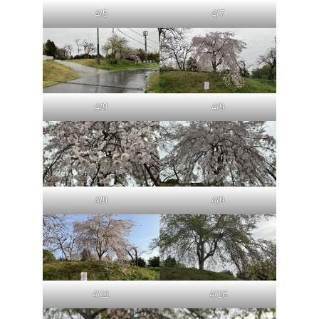
4/5
4/7
4/9
4/9
4/9
4/9
4/11
4/16