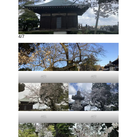
4/7
4/2
4/2
4/5
4/7