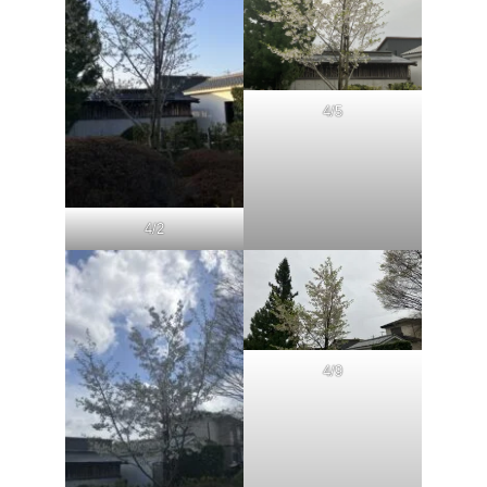
4/5
4/2
4/9