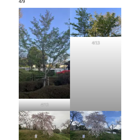
4/9
4/13
4/13