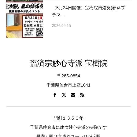
〈5月24日開催〉宝樹院焙烙灸(春)&プ
チマ...
2026.04.15
臨済宗妙心寺派 宝樹院
〒285-0854
千葉県佐倉市上座1041
開創１３５３年
千葉県佐倉市に建つ妙心寺派の寺院です
最寄り駅は京成線ユーカリが丘駅