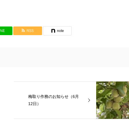
INE
RSS
note
梅取り作務のお知らせ（6月
12日）