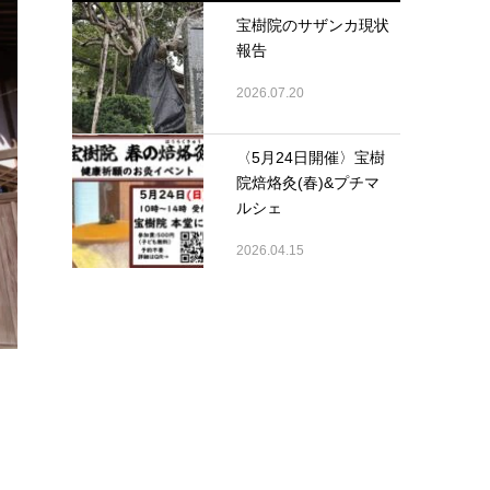
宝樹院のサザンカ現状
報告
2026.07.20
〈5月24日開催〉宝樹
院焙烙灸(春)&プチマ
ルシェ
2026.04.15