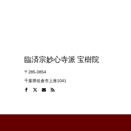
臨済宗妙心寺派 宝樹院
〒285-0854
千葉県佐倉市上座1041