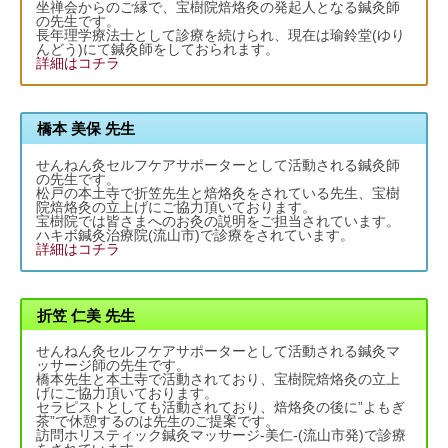
坐禅会からのご縁で、宝樹院焙烙灸の発起人となる鍼灸師
の先生です。
長年理学療法士として診療を続けられ、現在は瑜鈴堂(ゆり
んどう)にて鍼灸師をしておられます。
詳細はコチラ
橋本 美保 先生
せんねん灸セルフケアサポーターとして活動される鍼灸師
の先生です。
松戸の本土寺で折笠先生と焙烙灸をされている先生、宝樹
院焙烙灸の立上げにご協力頂いております。
宝樹院では皆さまへのお灸の説明をご担当されています。
ハキボ鍼灸治療院(流山市)で診療をされています。
詳細はコチラ
折笠 仁美 先生
せんねん灸セルフケアサポーターとして活動される鍼灸マ
ッサージ師の先生です。
橋本先生と本土寺で活動されており、宝樹院焙烙灸の立上
げにご協力頂いております。
セラピストとしても活動されており、焙烙灸の後に”よもぎ
茶”で休憩するのは先生のご提案です。
訪問ホリスティック鍼灸マッサージ-美仁-(流山市発)で診療