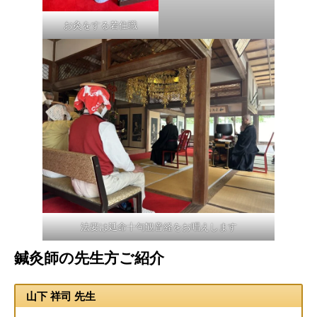
お灸をする若住職
法要は延命十句観音経をお唱えします
鍼灸師の先生方ご紹介
山下 祥司 先生