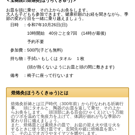
＜宝樹院の焙烙灸(ほうろくきゅう)＞
お皿を頭に乗せ、その上からお灸をします。
大人も子どもも参加できます。健康祈願のお経を聞きながら、季
節の変わり目を一緒に乗り越えましょう。
日時 ：令和7年10月26日(日)
10時開始 40分ごと全7回 (14時が最後)
予約不要
参加費：500円(子ども無料)
持ち物：手拭い もしくは タオル １枚
(頭が熱くないようにお皿と頭の間に敷きます)
備考 ：椅子に座って行ないます
焙烙灸(ほうろくきゅう)とは
焙烙灸祈祷とは江戸時代（300年前）から行なわれる祈祷行
事。 頭にタオルと、陶器のお皿を返して乗せ、その上か
らお灸をします。 頭頂部にある百会(ひゃくえ)という万能
のツボを温めて免疫力を上げて、体調が崩れがちな季節の
変わり目に備えましょう。
また、焙烙皿とは素焼きの皿で、お盆の迎え火や送り火を
するときに使う受け皿です。玄関先や庭に焙烙皿を置い
て、その上でオガラやタイマツを燃やします。