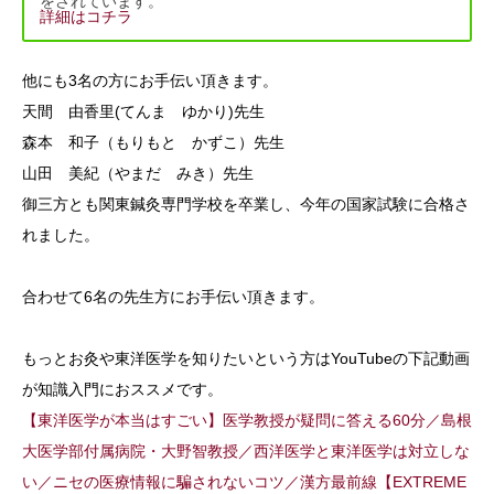
をされています。
詳細はコチラ
他にも3名の方にお手伝い頂きます。
天間 由香里(てんま ゆかり)先生
森本 和子（もりもと かずこ）先生
山田 美紀（やまだ みき）先生
御三方とも関東鍼灸専門学校を卒業し、今年の国家試験に合格さ
れました。
合わせて6名の先生方にお手伝い頂きます。
もっとお灸や東洋医学を知りたいという方はYouTubeの下記動画
が知識入門におススメです。
【東洋医学が本当はすごい】医学教授が疑問に答える60分／島根
大医学部付属病院・大野智教授／西洋医学と東洋医学は対立しな
い／ニセの医療情報に騙されないコツ／漢方最前線【EXTREME