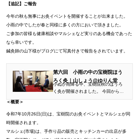
【追記】ご報告
今年の秋も無事にお灸イベントを開催することが出来ました。
小雨の中でしたが春と同様に多くの方においで頂きました。
ご参加の皆様も健康相談やマルシェなど実りのある機会であった
なら幸いです。
鍼灸師の山下様がブログにて写真付きで報告をされています。
第六回 小雨の中の宝樹院ほう
ろく灸｜山しょう@ゆりん堂
小ぬか雨降る中、宝樹院秋のほうろ
く灸が開催されました。 今回から共
催予定だったマルシェは雨天のため
＜概要＞
近隣のドッグガーデンの別会場は中
止となりました。残念！ そんな中、
令和7年10月26日(日)は、宝樹院のお灸イベントとマルシェが同
宝樹院会場のミニマルシェコーナー
時開催されます。
は...
マルシェ(市場)は、手作り品の販売とキッチンカーの出店が多