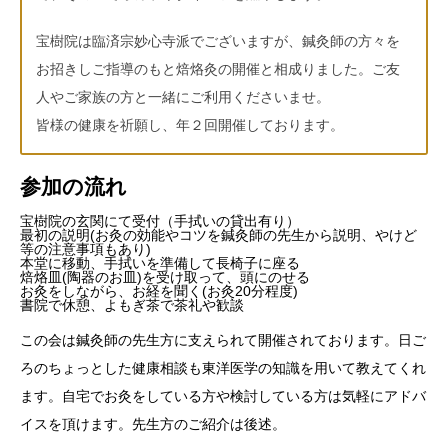
宝樹院は臨済宗妙心寺派でございますが、鍼灸師の方々を
お招きしご指導のもと焙烙灸の開催と相成りました。ご友
人やご家族の方と一緒にご利用くださいませ。
皆様の健康を祈願し、年２回開催しております。
参加の流れ
宝樹院の玄関にて受付（手拭いの貸出有り）
最初の説明(お灸の効能やコツを鍼灸師の先生から説明、やけど
等の注意事項もあり)
本堂に移動、手拭いを準備して長椅子に座る
焙烙皿(陶器のお皿)を受け取って、頭にのせる
お灸をしながら、お経を聞く(お灸20分程度)
書院で休憩、よもぎ茶で茶礼や歓談
この会は鍼灸師の先生方に支えられて開催されております。日ご
ろのちょっとした健康相談も東洋医学の知識を用いて教えてくれ
ます。自宅でお灸をしている方や検討している方は気軽にアドバ
イスを頂けます。先生方のご紹介は後述。