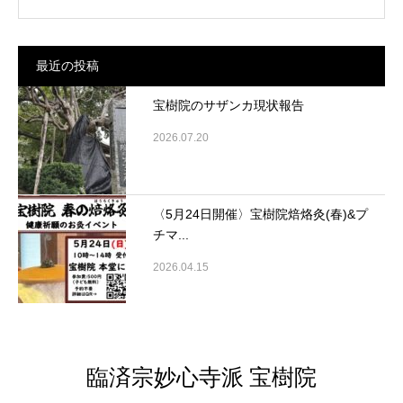
最近の投稿
宝樹院のサザンカ現状報告
2026.07.20
〈5月24日開催〉宝樹院焙烙灸(春)&プ
チマ...
2026.04.15
臨済宗妙心寺派 宝樹院