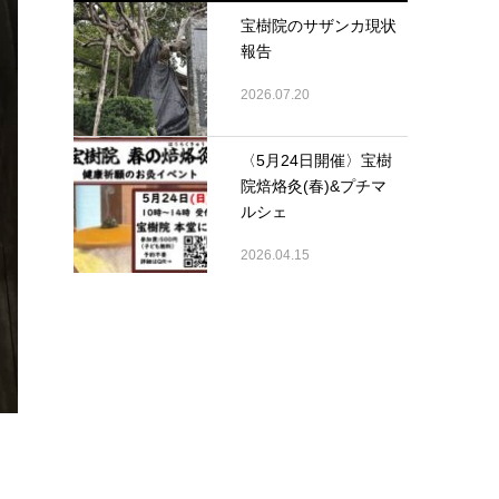
宝樹院のサザンカ現状
報告
2026.07.20
〈5月24日開催〉宝樹
院焙烙灸(春)&プチマ
ルシェ
2026.04.15