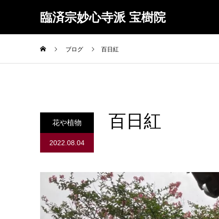
臨済宗妙心寺派 宝樹院
ブログ
百日紅
百日紅
花や植物
2022.08.04