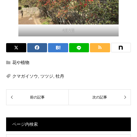
4月1日
花や植物
クマガイソウ
,
ツツジ
,
牡丹
ページ内検索