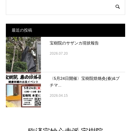
最近の投稿
宝樹院のサザンカ現状報告
2026.07.20
〈5月24日開催〉宝樹院焙烙灸(春)&プ
チマ...
2026.04.15