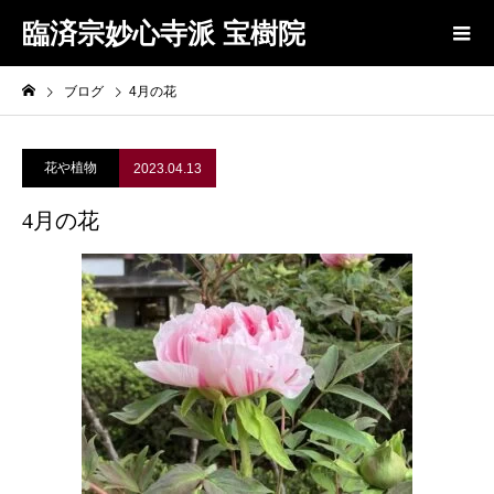
臨済宗妙心寺派 宝樹院
ブログ
4月の花
花や植物
2023.04.13
4月の花