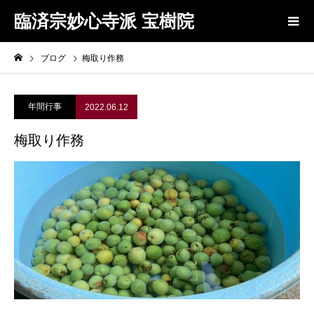
臨済宗妙心寺派 宝樹院
ブログ
梅取り作務
年間行事
2022.06.12
梅取り作務