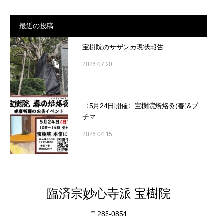
最近の投稿
宝樹院のサザンカ現状報告
2026.07.20
〈5月24日開催〉宝樹院焙烙灸(春)&プ
チマ...
2026.04.15
臨済宗妙心寺派 宝樹院
〒285-0854