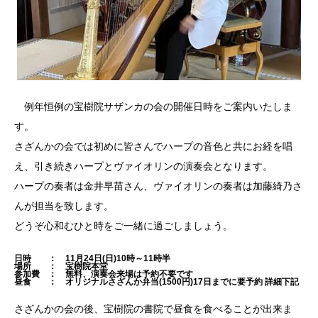
例年恒例の宝樹院サザンカの会の開催日時をご案内いたしま
す。
さざんかの会では初めに皆さんでハープの音色と共にお経を唱
え、引き続きハープとヴァイオリンの演奏会となります。
ハープの奏者は金井早苗さん、ヴァイオリンの奏者は加藤綺乃さ
んが担当を致します。
どうぞ心和むひと時をご一緒に過ごしましょう。
日時 ： 11月24日(日)10時～11時半
場所 ： 宝樹院本堂
参加費 ： 無料、演奏会来場は予約不要です
昼食 ： オリジナルさざんか弁当(1500円)17日までに要予約 詳細下記
さざんかの会の後、宝樹院の書院で昼食を食べることが出来ま