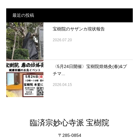
最近の投稿
宝樹院のサザンカ現状報告
2026.07.20
〈5月24日開催〉宝樹院焙烙灸(春)&プ
チマ...
2026.04.15
臨済宗妙心寺派 宝樹院
〒285-0854