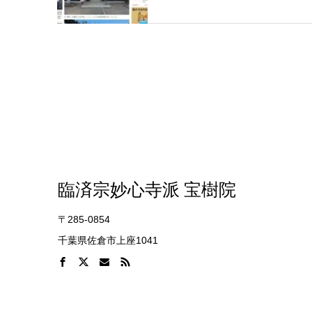
臨済宗妙心寺派 宝樹院
〒285-0854
千葉県佐倉市上座1041