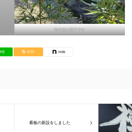
昨年秋の様子です
INE
RSS
note
看板の新設をしました