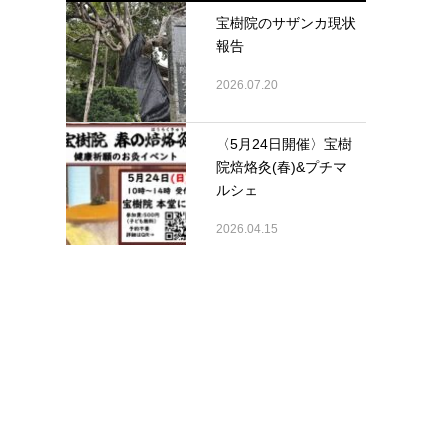
宝樹院のサザンカ現状
報告
2026.07.20
〈5月24日開催〉宝樹
院焙烙灸(春)&プチマ
ルシェ
2026.04.15