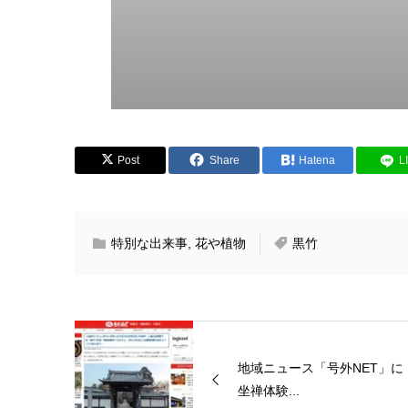
Post
Share
Hatena
L
特別な出来事
,
花や植物
黒竹
地域ニュース「号外NET」に
坐禅体験...