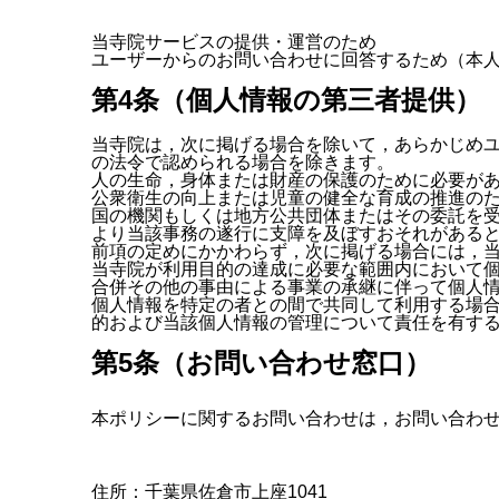
当寺院サービスの提供・運営のため
ユーザーからのお問い合わせに回答するため（本
第4条（個人情報の第三者提供）
当寺院は，次に掲げる場合を除いて，あらかじめ
の法令で認められる場合を除きます。
人の生命，身体または財産の保護のために必要が
公衆衛生の向上または児童の健全な育成の推進の
国の機関もしくは地方公共団体またはその委託を
より当該事務の遂行に支障を及ぼすおそれがある
前項の定めにかかわらず，次に掲げる場合には，
当寺院が利用目的の達成に必要な範囲内において
合併その他の事由による事業の承継に伴って個人
個人情報を特定の者との間で共同して利用する場
的および当該個人情報の管理について責任を有す
第5条（お問い合わせ窓口）
本ポリシーに関するお問い合わせは，お問い合わせ
住所：千葉県佐倉市上座1041