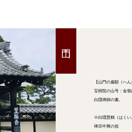
【山門の扁額（へん
宝樹院の山号：金嶺
白隠禅師の書。
※白隠慧鶴（はくいん
禅宗中興の祖