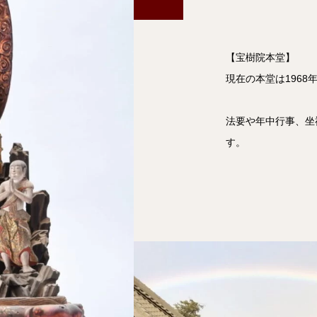
【宝樹院本堂】
現在の本堂は1968
法要や年中行事、坐
す。