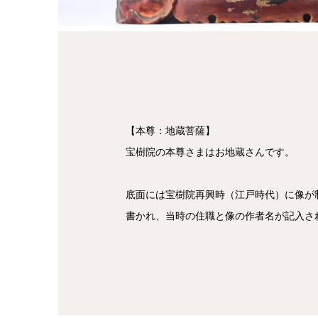
【本尊：地蔵菩薩】
宝樹院の本尊さまはお地蔵さんです。
底面には宝樹院再興時（江戸時代）に像が
書かれ、当時の住職と像の作者名が記入さ