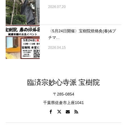
2026.07.20
〈5月24日開催〉宝樹院焙烙灸(春)&プ
チマ...
2026.04.15
臨済宗妙心寺派 宝樹院
〒285-0854
千葉県佐倉市上座1041