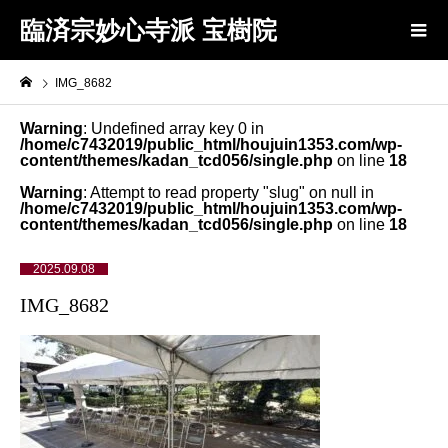
臨済宗妙心寺派 宝樹院
IMG_8682
Warning
: Undefined array key 0 in
/home/c7432019/public_html/houjuin1353.com/wp-
content/themes/kadan_tcd056/single.php
on line
18
Warning
: Attempt to read property "slug" on null in
/home/c7432019/public_html/houjuin1353.com/wp-
content/themes/kadan_tcd056/single.php
on line
18
2025.09.08
IMG_8682