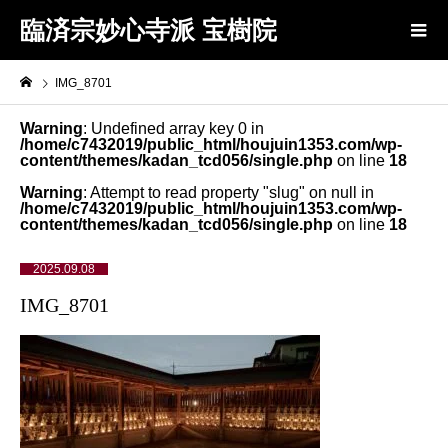
臨済宗妙心寺派 宝樹院
IMG_8701
Warning
: Undefined array key 0 in
/home/c7432019/public_html/houjuin1353.com/wp-
content/themes/kadan_tcd056/single.php
on line
18
Warning
: Attempt to read property "slug" on null in
/home/c7432019/public_html/houjuin1353.com/wp-
content/themes/kadan_tcd056/single.php
on line
18
2025.09.08
IMG_8701