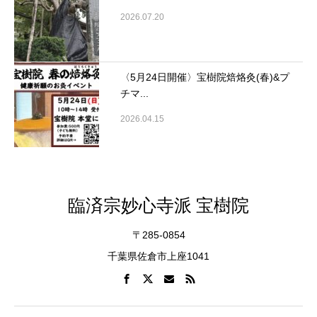
2026.07.20
〈5月24日開催〉宝樹院焙烙灸(春)&プ
チマ...
2026.04.15
臨済宗妙心寺派 宝樹院
〒285-0854
千葉県佐倉市上座1041