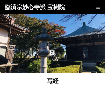
臨済宗妙心寺派 宝樹院
写経