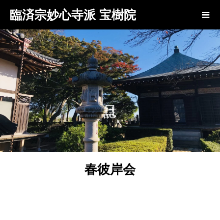
臨済宗妙心寺派 宝樹院
春彼岸会