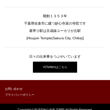
開創１３５３年
千葉県佐倉市に建つ妙心寺派の寺院です
最寄り駅は京成線ユーカリが丘駅
[Houjuin Temple(Sakura City, Chiba)]
日々の出来事をつぶやいています
X(Twitter)はこちら
お問い合わせ
プライバシーポリシー
Copyright © 臨済宗妙心寺派 宝樹院 All Rights Reserved.