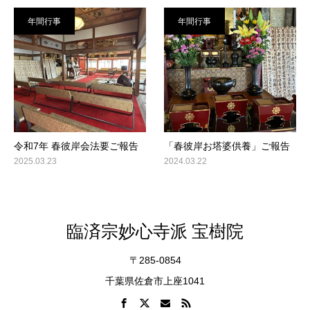
年間行事
年間行事
令和7年 春彼岸会法要ご報告
「春彼岸お塔婆供養」ご報告
2025.03.23
2024.03.22
臨済宗妙心寺派 宝樹院
〒285-0854
千葉県佐倉市上座1041