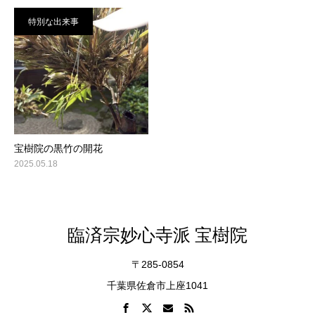
特別な出来事
宝樹院の黒竹の開花
2025.05.18
臨済宗妙心寺派 宝樹院
〒285-0854
千葉県佐倉市上座1041