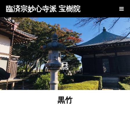
臨済宗妙心寺派 宝樹院
黒竹