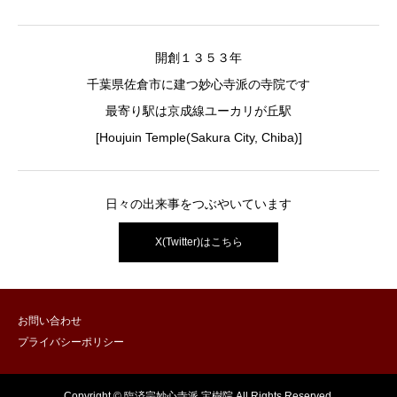
開創１３５３年
千葉県佐倉市に建つ妙心寺派の寺院です
最寄り駅は京成線ユーカリが丘駅
[Houjuin Temple(Sakura City, Chiba)]
日々の出来事をつぶやいています
X(Twitter)はこちら
お問い合わせ
プライバシーポリシー
Copyright © 臨済宗妙心寺派 宝樹院 All Rights Reserved.